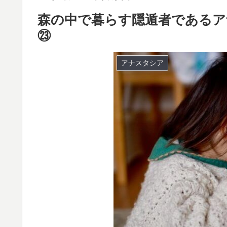
森の中で暮らす隠遁者であるア
㉓
アナスタシア