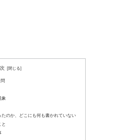
次
疑問
現象
ったのか、どこにも何も書かれていない
こと
事