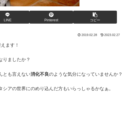
LINE
Pinterest
コピー
2019.02.28
2023.02.27
迎えます！
なりましたか？
んとも言えない
消化不良
のような気分になっていませんか？
タシアの世界にのめり込んだ方もいらっしゃるかなぁ。