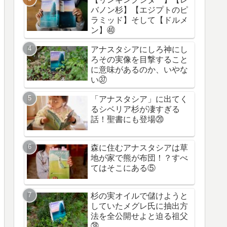
バノン杉】【エジプトのピ
ラミッド】そして【ドルメ
ン】㊵
アナスタシアにしろ神にし
ろその実像を目撃すること
に意味があるのか、いやな
い㊲
「アナスタシア」に出てく
るシベリア杉が凄すぎる
話！聖書にも登場⑳
森に住むアナスタシアは草
地が家で熊が布団！？すべ
てはそこにある⑤
杉の実オイルで儲けようと
していたメグレ氏に抽出方
法を全公開せよと迫る祖父
㊳