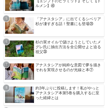
【エジプトのピラミッド】そして【ド
ルメン】㊵
「アナスタシア」に出てくるシベリア
杉が凄すぎる話！聖書にも登場⑳
杉の実オイルで儲けようとしていたメ
グレ氏に抽出方法を全公開せよと迫る
祖父㊳
アナスタシアが純粋な意図で夢を描き
それを実現させるのが光線と本⑦
約3年ぶりに投稿します！私がやっと
アナスタシア本第5巻を購入するに至
った経緯とは