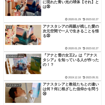
に現れた青い光の球体【それ】と
は㊱
2020.01.29
2023.02.27
アナスタシアの両親が残した愛の
育児
次元空間で一人で生きることを悟
る㉟
2020.01.29
2023.02.27
『アナと雪の女王2』は『アナス
世の中の仕組み
タシア』を知っている人が作った
の！？
2019.12.10
2023.05.31
アナスタシアと教祖たちとの違い
アナスタシア
は何？何に根ざした信仰かを問う
㉞