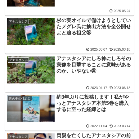
2025.05.24
杉の実オイルで儲けようとしてい
アナスタシア
たメグレ氏に抽出方法を全公開せ
よと迫る祖父㊳
2025.03.07
2025.03.18
アナスタシアにしろ神にしろその
アナスタシア
実像を目撃することに意味がある
のか、いやない㊲
2023.04.17
2023.06.13
約3年ぶりに投稿します！私がや
世の中の仕組み
っとアナスタシア本第5巻を購入
するに至った経緯とは
2022.11.04
2023.03.14
両親を亡くしたアナスタシアの前
アナスタシア