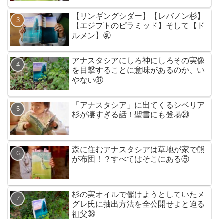
【リンギングシダー】【レバノン杉】
【エジプトのピラミッド】そして【ド
ルメン】㊵
アナスタシアにしろ神にしろその実像
を目撃することに意味があるのか、い
やない㊲
「アナスタシア」に出てくるシベリア
杉が凄すぎる話！聖書にも登場⑳
森に住むアナスタシアは草地が家で熊
が布団！？すべてはそこにある⑤
杉の実オイルで儲けようとしていたメ
グレ氏に抽出方法を全公開せよと迫る
祖父㊳