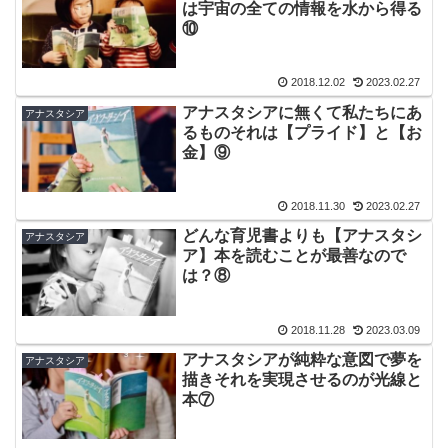
は宇宙の全ての情報を水から得る
⑩
2018.12.02
2023.02.27
アナスタシアに無くて私たちにあ
アナスタシア
るものそれは【プライド】と【お
金】⑨
2018.11.30
2023.02.27
どんな育児書よりも【アナスタシ
アナスタシア
ア】本を読むことが最善なので
は？⑧
2018.11.28
2023.03.09
アナスタシアが純粋な意図で夢を
アナスタシア
描きそれを実現させるのが光線と
本⑦