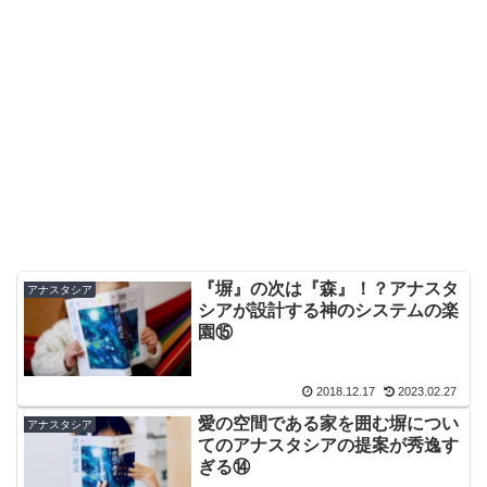
『塀』の次は『森』！？アナスタ
アナスタシア
シアが設計する神のシステムの楽
園⑮
2018.12.17
2023.02.27
愛の空間である家を囲む塀につい
アナスタシア
てのアナスタシアの提案が秀逸す
ぎる⑭