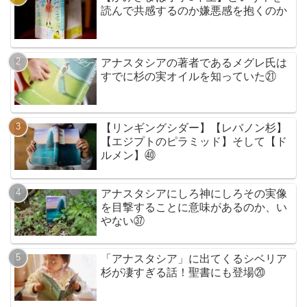
読んで共感するのか嫌悪感を抱くのか
アナスタシアの著者であるメグレ氏は
すでに杉の実オイルを知っていた㉑
【リンギングシダー】【レバノン杉】
【エジプトのピラミッド】そして【ド
ルメン】㊵
アナスタシアにしろ神にしろその実像
を目撃することに意味があるのか、い
やない㊲
「アナスタシア」に出てくるシベリア
杉が凄すぎる話！聖書にも登場⑳