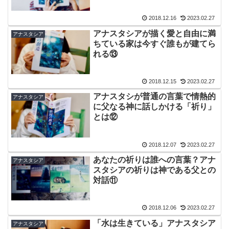
2018.12.16
2023.02.27
アナスタシアが描く愛と自由に満
アナスタシア
ちている家は今すぐ誰もが建てら
れる⑬
2018.12.15
2023.02.27
アナスタシが普通の言葉で情熱的
アナスタシア
に父なる神に話しかける「祈り」
とは⑫
2018.12.07
2023.02.27
あなたの祈りは誰への言葉？アナ
アナスタシア
スタシアの祈りは神である父との
対話⑪
2018.12.06
2023.02.27
「水は生きている」アナスタシア
アナスタシア