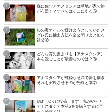
森に住むアナスタシアは草地が家で熊
が布団！？すべてはそこにある⑤
杉の実オイルで儲けようとしていたメ
グレ氏に抽出方法を全公開せよと迫る
祖父㊳
どんな育児書よりも【アナスタシア】
本を読むことが最善なのでは？⑧
アナスタシアが純粋な意図で夢を描き
それを実現させるのが光線と本⑦
約3年ぶりに投稿します！私がやっと
アナスタシア本第5巻を購入するに至
った経緯とは